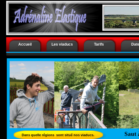
.
Saut à l’él
Accueil
Les viaducs
Tarifs
Dat
Saut à
Dans quelle régions sont situé nos viaducs.