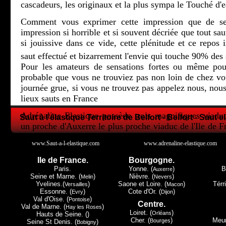
cascadeurs, les originaux et la plus sympa le Touché d'e
Comment vous exprimer cette impression que de se 
impression si horrible et si souvent décriée que tout sau
si jouissive dans ce vide, cette plénitude et ce repos i
saut effectué et bizarrement l'envie qui touche 90% des 
Pour les amateurs de sensations fortes ou même pour
probable que vous ne trouviez pas non loin de chez 
journée grue, si vous ne trouvez pas appelez nous, nous
lieux sauts en France
Adrénaline Elastique possède trois magnifiques viadu
Saut à l'élastique Territoire de Belfort - Belfort - Saut e
un proche d'Auxerre le plus proche viaduc de l'Ile de F
la Lorraine et le petit dernier en Champagne Ardenne.
www.Saut-a-l-elastique.com
www.adrenaline-elastique.com
Tous les trois ont leur spécificité, Druyes les Belles Fon
Ile de France.
Bourgogne.
de Paris, Exermont lui dans les Ardennes c'est la proxi
Paris.
Yonne. (
)
B
Auxerre
Luxembourg, mais c'est à Claudon et seulement à Cla
Seine et Marne. (
)
Nièvre. (
)
Melin
Nevers
Yvelines.(
)
Saone et Loire. (
)
Térri
Versailles
Macon
Must du Must le touché d'eau.
Essonne. (
)
Cote d'Or. (
)
Evry
Dijon
Val d'Oise. (
)
Pontoise
Centre.
Nous espérons vous avoir donné envie de regarder plu
Val de Marne. (
)
Hay les Roses
Loiret. (
)
Orléans
Hauts de Seine. ()
donc peut-être pour un avenir proche, vous avoir donner
Cher. (
)
Meur
Bourges
Seine St Denis. (
)
Bobigny