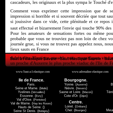
cascadeurs, les originaux et la plus sympa le Touché d'e
Comment vous exprimer cette impression que de se 
impression si horrible et si souvent décriée que tout sau
si jouissive dans ce vide, cette plénitude et ce repos i
saut effectué et bizarrement l'envie qui touche 90% des 
Pour les amateurs de sensations fortes ou même pour
probable que vous ne trouviez pas non loin de chez 
journée grue, si vous ne trouvez pas appelez nous, nous
lieux sauts en France
Adrénaline Elastique possède trois magnifiques viadu
Saut à l'élastique Savoie - Saut élastique Savoie - Sau
un proche d'Auxerre le plus proche viaduc de l'Ile de F
la Lorraine et le petit dernier en Champagne Ardenne.
www.Saut-a-l-elastique.com
www.adrenaline-elastique.com
Tous les trois ont leur spécificité, Druyes les Belles Fon
Ile de France.
Bourgogne.
de Paris, Exermont lui dans les Ardennes c'est la proxi
Paris.
Yonne. (
)
B
Auxerre
Luxembourg, mais c'est à Claudon et seulement à Cla
Seine et Marne. (
)
Nièvre. (
)
Melin
Nevers
Yvelines.(
)
Saone et Loire. (
)
Térri
Versailles
Macon
Must du Must le touché d'eau.
Essonne. (
)
Cote d'Or. (
)
Evry
Dijon
Val d'Oise. (
)
Pontoise
Centre.
Nous espérons vous avoir donné envie de regarder plu
Val de Marne. (
)
Hay les Roses
Loiret. (
)
Orléans
Hauts de Seine. ()
donc peut-être pour un avenir proche, vous avoir donner
Cher. (
)
Meur
Bourges
Seine St Denis. (
)
Bobigny