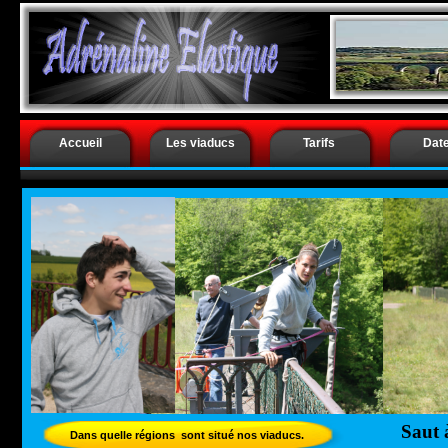
.
Saut à l’él
Accueil
Les viaducs
Tarifs
Dat
Saut à
Dans quelle régions sont situé nos viaducs.