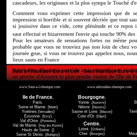
cascadeurs, les originaux et la plus sympa le Touché d'e
Comment vous exprimer cette impression que de se 
impression si horrible et si souvent décriée que tout sau
si jouissive dans ce vide, cette plénitude et ce repos i
saut effectué et bizarrement l'envie qui touche 90% des 
Pour les amateurs de sensations fortes ou même pour
probable que vous ne trouviez pas non loin de chez 
journée grue, si vous ne trouvez pas appelez nous, nous
lieux sauts en France
Adrénaline Elastique possède trois magnifiques viadu
Saut à l'élastique Eure et Loir - Saut élastique Eure et 
un proche d'Auxerre le plus proche viaduc de l'Ile de F
la Lorraine et le petit dernier en Champagne Ardenne.
www.Saut-a-l-elastique.com
www.adrenaline-elastique.com
Tous les trois ont leur spécificité, Druyes les Belles Fon
Ile de France.
Bourgogne.
de Paris, Exermont lui dans les Ardennes c'est la proxi
Paris.
Yonne. (
)
B
Auxerre
Luxembourg, mais c'est à Claudon et seulement à Cla
Seine et Marne. (
)
Nièvre. (
)
Melin
Nevers
Yvelines.(
)
Saone et Loire. (
)
Térri
Versailles
Macon
Must du Must le touché d'eau.
Essonne. (
)
Cote d'Or. (
)
Evry
Dijon
Val d'Oise. (
)
Pontoise
Centre.
Nous espérons vous avoir donné envie de regarder plu
Val de Marne. (
)
Hay les Roses
Loiret. (
)
Orléans
Hauts de Seine. ()
donc peut-être pour un avenir proche, vous avoir donner
Cher. (
)
Meur
Bourges
Seine St Denis. (
)
Bobigny