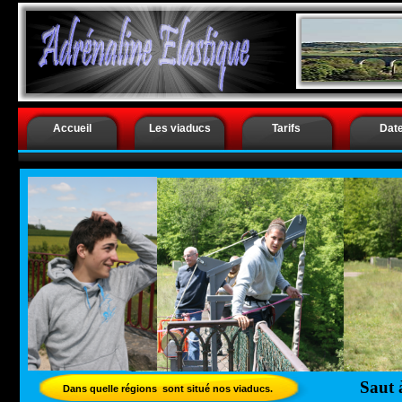
.
Saut à l’él
Accueil
Les viaducs
Tarifs
Dat
Saut à
Dans quelle régions sont situé nos viaducs.