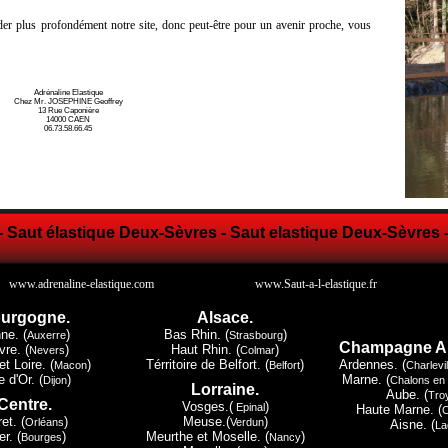
er plus profondément notre site, donc peut-être pour un avenir proche, vous
Adrénaline Elastique
Chez Mr. JOSEPHINE Geoffrey
13 Rue Caponière
14000 CAEN
06.73.58.66.45
- Saut élastique Deux-Sèvres - Saut elastique Deux-Sèvres 
www.adrenaline-elastique.com
www.Saut-a-l-elastique.fr
urgogne.
Alsace.
ne. (
)
Bas Rhin. (
)
Auxerre
Strasbourg
Champagne A
vre. (
)
Haut Rhin. (
)
Nevers
Colmar
t Loire. (
)
Térritoire de Belfort. (
)
Ardennes. (
Macon
Belfort
Charlevi
 d'Or. (
)
Marne. (
Dijon
Chalons en
Lorraine.
Aube. (
Tro
Centre.
Vosges.(
)
Epinal
Haute Marne. (
ret. (
)
Meuse.(
)
Orléans
Verdun
Aisne. (
La
r. (
)
Meurthe et Moselle. (
)
Bourges
Nancy