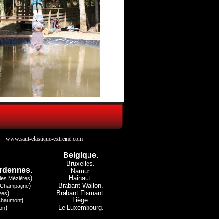
-
www.saut-elastique-extreme.com
Belgique.
Bruxelles.
rdennes.
Namur.
)
Hainaut.
lles Mézières
)
Brabant Wallon.
 Champagne
)
Brabant Flamant.
yes
)
Liège.
Chaumont
)
Le Luxembourg.
on