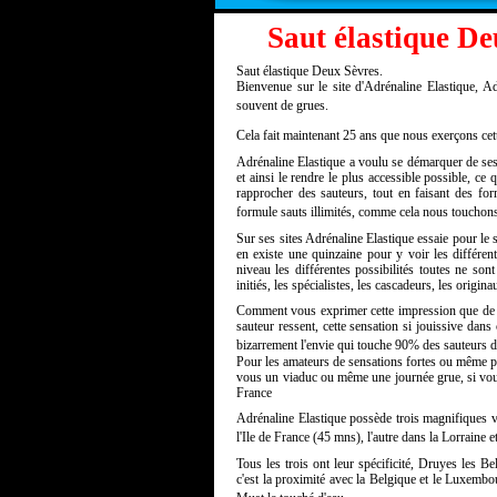
Saut élastique De
Saut élastique Deux Sèvres.
Bienvenue sur le site d'Adrénaline Elastique, Adr
souvent de grues.
Cela fait maintenant 25 ans que nous exerçons cette
Adrénaline Elastique a voulu se démarquer de ses c
et ainsi le rendre le plus accessible possible, ce 
rapprocher des sauteurs, tout en faisant des fo
formule sauts illimités, comme cela nous touchons 
Sur ses sites Adrénaline Elastique essaie pour le sp
en existe une quinzaine pour y voir les différent
niveau les différentes possibilités toutes ne son
initiés, les spécialistes, les cascadeurs, les origi
Comment vous exprimer cette impression que de se 
sauteur ressent, cette sensation si jouissive dans 
bizarrement l'envie qui touche 90% des sauteurs d'
Pour les amateurs de sensations fortes ou même po
vous un viaduc ou même une journée grue, si vous
France
Adrénaline Elastique possède trois magnifiques 
l'Ile de France (45 mns), l'autre dans la Lorraine
Tous les trois ont leur spécificité, Druyes les B
c'est la proximité avec la Belgique et le Luxemb