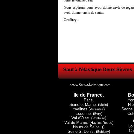
Must le touché d'eau.
Nous espérons vous avoir donné envie de regard
avoir donner envie de sauter.
Geoffrey.
Saut à l'élastique Deux-Sèvres 
www.Saut-a-l-elastique.com
Ile de France.
Bo
Paris.
Yon
Seine et Marne. (
)
Niè
Melin
Yvelines.(
)
Saone e
Versailles
Essonne. (
)
Cote
Evry
Val d'Oise. (
)
Pontoise
Val de Marne. (
)
Hay les Roses
Loi
Hauts de Seine. ()
Che
Seine St Denis. (
)
Bobigny