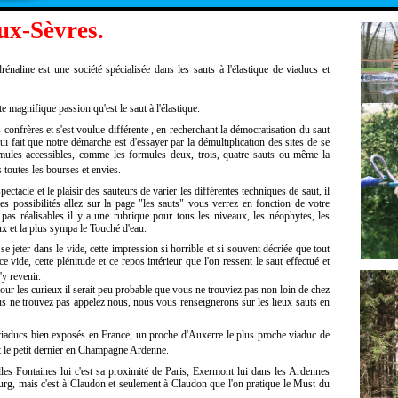
ux-Sèvres.
énaline est une société spécialisée dans les sauts à l'élastique de viaducs et
 magnifique passion qu'est le saut à l'élastique.
onfrères et s'est voulue différente , en recherchant la démocratisation du saut
qui fait que notre démarche est d'essayer par la démultiplication des sites de se
rmules accessibles, comme les formules deux, trois, quatre sauts ou même la
toutes les bourses et envies.
ectacle et le plaisir des sauteurs de varier les différentes techniques de saut, il
es possibilités allez sur la page "les sauts" vous verrez en fonction de votre
t pas réalisables il y a une rubrique pour tous les niveaux, les néophytes, les
naux et la plus sympa le Touché d'eau.
jeter dans le vide, cette impression si horrible et si souvent décriée que tout
ce vide, cette plénitude et ce repos intérieur que l'on ressent le saut effectué et
y revenir.
ur les curieux il serait peu probable que vous ne trouviez pas non loin de chez
 ne trouvez pas appelez nous, nous vous renseignerons sur les lieux sauts en
viaducs bien exposés en France, un proche d'Auxerre le plus proche viaduc de
 et le petit dernier en Champagne Ardenne.
elles Fontaines lui c'est sa proximité de Paris, Exermont lui dans les Ardennes
ourg, mais c'est à Claudon et seulement à Claudon que l'on pratique le Must du