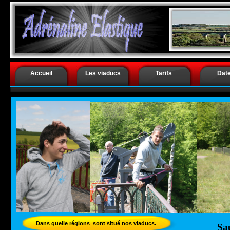
.
Saut à l’él
Accueil
Les viaducs
Tarifs
Dat
Dans quelle régions sont situé nos viaducs.
Sau