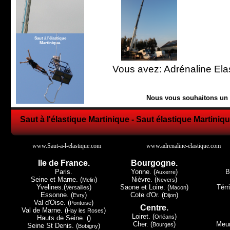
Saut à l'élastique
Martinique.
Vous avez: Adrénaline Ela
Nous vous souhaitons un b
Saut à l'élastique Martinique - Saut élastique Martiniqu
www.Saut-a-l-elastique.com
www.adrenaline-elastique.com
Ile de France.
Bourgogne.
Paris.
Yonne. (
)
B
Auxerre
Seine et Marne. (
)
Nièvre. (
)
Melin
Nevers
Yvelines.(
)
Saone et Loire. (
)
Térri
Versailles
Macon
Essonne. (
)
Cote d'Or. (
)
Evry
Dijon
Val d'Oise. (
)
Pontoise
Centre.
Val de Marne. (
)
Hay les Roses
Loiret. (
)
Orléans
Hauts de Seine. ()
Cher. (
)
Meur
Bourges
Seine St Denis. (
)
Bobigny