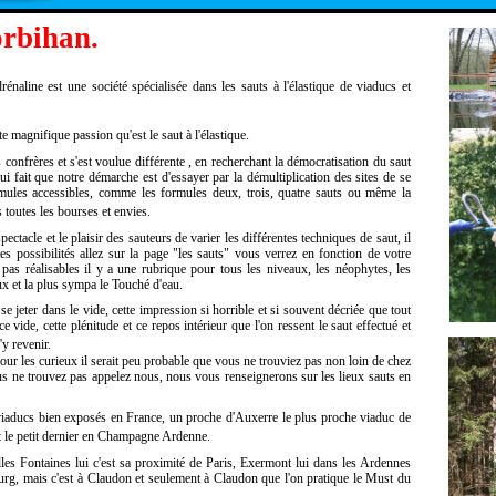
orbihan.
énaline est une société spécialisée dans les sauts à l'élastique de viaducs et
 magnifique passion qu'est le saut à l'élastique.
onfrères et s'est voulue différente , en recherchant la démocratisation du saut
qui fait que notre démarche est d'essayer par la démultiplication des sites de se
rmules accessibles, comme les formules deux, trois, quatre sauts ou même la
toutes les bourses et envies.
ectacle et le plaisir des sauteurs de varier les différentes techniques de saut, il
es possibilités allez sur la page "les sauts" vous verrez en fonction de votre
t pas réalisables il y a une rubrique pour tous les niveaux, les néophytes, les
naux et la plus sympa le Touché d'eau.
jeter dans le vide, cette impression si horrible et si souvent décriée que tout
ce vide, cette plénitude et ce repos intérieur que l'on ressent le saut effectué et
y revenir.
ur les curieux il serait peu probable que vous ne trouviez pas non loin de chez
 ne trouvez pas appelez nous, nous vous renseignerons sur les lieux sauts en
viaducs bien exposés en France, un proche d'Auxerre le plus proche viaduc de
 et le petit dernier en Champagne Ardenne.
elles Fontaines lui c'est sa proximité de Paris, Exermont lui dans les Ardennes
ourg, mais c'est à Claudon et seulement à Claudon que l'on pratique le Must du