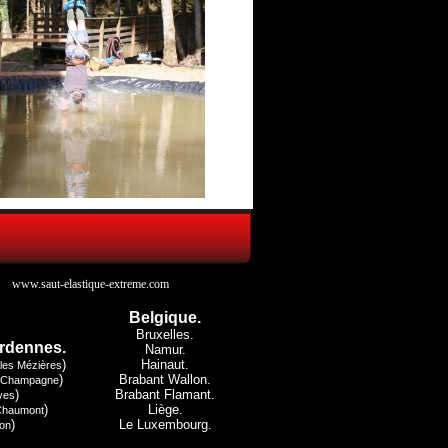
www.saut-elastique-extreme.com
Belgique.
Bruxelles.
rdennes.
Namur.
)
Hainaut.
lles Mézières
)
Brabant Wallon.
 Champagne
)
Brabant Flamant.
yes
)
Liège.
Chaumont
)
Le Luxembourg.
on