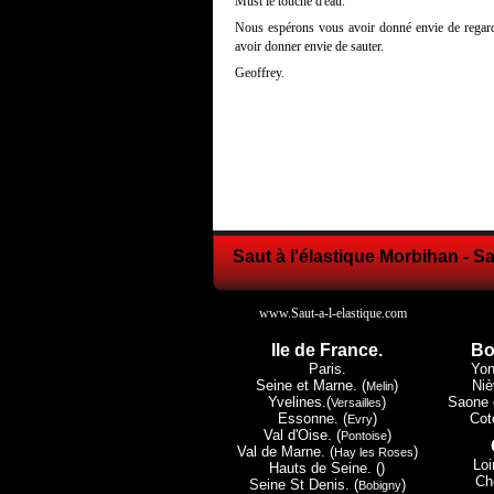
Must le touché d'eau.
Nous espérons vous avoir donné envie de regard
avoir donner envie de sauter.
Geoffrey.
Saut à l'élastique Morbihan - S
www.Saut-a-l-elastique.com
Ile de France.
Bo
Paris.
Yon
Seine et Marne. (
)
Niè
Melin
Yvelines.(
)
Saone e
Versailles
Essonne. (
)
Cote
Evry
Val d'Oise. (
)
Pontoise
Val de Marne. (
)
Hay les Roses
Loi
Hauts de Seine. ()
Che
Seine St Denis. (
)
Bobigny