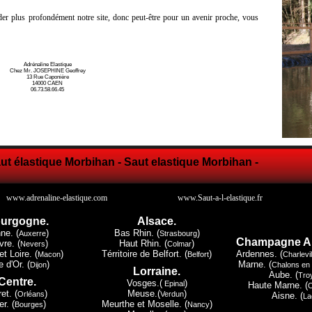
er plus profondément notre site, donc peut-être pour un avenir proche, vous
Adrénaline Elastique
Chez Mr. JOSEPHINE Geoffrey
13 Rue Caponière
14000 CAEN
06.73.58.66.45
aut élastique Morbihan - Saut elastique Morbihan -
www.adrenaline-elastique.com
www.Saut-a-l-elastique.fr
urgogne.
Alsace.
ne. (
)
Bas Rhin. (
)
Auxerre
Strasbourg
Champagne A
vre. (
)
Haut Rhin. (
)
Nevers
Colmar
t Loire. (
)
Térritoire de Belfort. (
)
Ardennes. (
Macon
Belfort
Charlevi
 d'Or. (
)
Marne. (
Dijon
Chalons en
Lorraine.
Aube. (
Tro
Centre.
Vosges.(
)
Epinal
Haute Marne. (
ret. (
)
Meuse.(
)
Orléans
Verdun
Aisne. (
La
r. (
)
Meurthe et Moselle. (
)
Bourges
Nancy