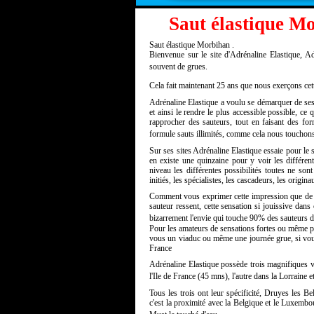
Saut élastique M
Saut élastique Morbihan .
Bienvenue sur le site d'Adrénaline Elastique, Adr
souvent de grues.
Cela fait maintenant 25 ans que nous exerçons cette
Adrénaline Elastique a voulu se démarquer de ses c
et ainsi le rendre le plus accessible possible, ce 
rapprocher des sauteurs, tout en faisant des fo
formule sauts illimités, comme cela nous touchons 
Sur ses sites Adrénaline Elastique essaie pour le sp
en existe une quinzaine pour y voir les différent
niveau les différentes possibilités toutes ne son
initiés, les spécialistes, les cascadeurs, les origi
Comment vous exprimer cette impression que de se 
sauteur ressent, cette sensation si jouissive dans 
bizarrement l'envie qui touche 90% des sauteurs d'
Pour les amateurs de sensations fortes ou même po
vous un viaduc ou même une journée grue, si vous
France
Adrénaline Elastique possède trois magnifiques 
l'Ile de France (45 mns), l'autre dans la Lorraine
Tous les trois ont leur spécificité, Druyes les B
c'est la proximité avec la Belgique et le Luxemb