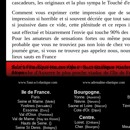
cascadeurs, les originaux et la plus sympa le Touché d'e
Comment vous exprimer cette impression que de se 
impression si horrible et si souvent décriée que tout sau
si jouissive dans ce vide, cette plénitude et ce repos i
saut effectué et bizarrement l'envie qui touche 90% des 
Pour les amateurs de sensations fortes ou même pour
probable que vous ne trouviez pas non loin de chez 
journée grue, si vous ne trouvez pas appelez nous, nous
lieux sauts en France
Adrénaline Elastique possède trois magnifiques viadu
Saut à l'élastique Hautes Alpes - Saut élastique Haute
un proche d'Auxerre le plus proche viaduc de l'Ile de F
Alpes -
la Lorraine et le petit dernier en Champagne Ardenne.
www.Saut-a-l-elastique.com
www.adrenaline-elastique.com
Tous les trois ont leur spécificité, Druyes les Belles Fon
Ile de France.
Bourgogne.
de Paris, Exermont lui dans les Ardennes c'est la proxi
Paris.
Yonne. (
)
B
Auxerre
Luxembourg, mais c'est à Claudon et seulement à Cla
Seine et Marne. (
)
Nièvre. (
)
Melin
Nevers
Yvelines.(
)
Saone et Loire. (
)
Térri
Versailles
Macon
Must du Must le touché d'eau.
Essonne. (
)
Cote d'Or. (
)
Evry
Dijon
Val d'Oise. (
)
Pontoise
Centre.
Nous espérons vous avoir donné envie de regarder plu
Val de Marne. (
)
Hay les Roses
Loiret. (
)
Orléans
Hauts de Seine. ()
donc peut-être pour un avenir proche, vous avoir donner
Cher. (
)
Meur
Bourges
Seine St Denis. (
)
Bobigny