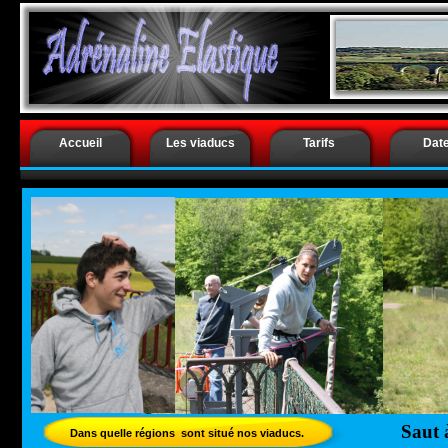
.
Saut à l’él
Accueil
Les viaducs
Tarifs
Dat
Saut 
Dans quelle régions sont situé nos viaducs.