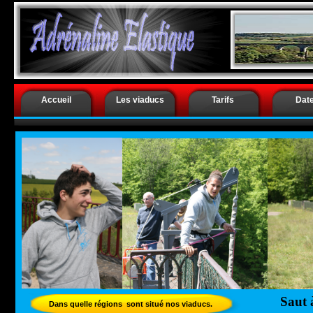
.
Saut à l’é
Accueil
Les viaducs
Tarifs
Dat
Saut 
Dans quelle régions sont situé nos viaducs.