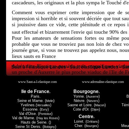
cascadeurs, les originaux et la plus sympa le Touché d'e
Comment vous exprimer cette impression que de se 
impression si horrible et si souvent décriée que tout sau
si jouissive dans ce vide, cette plénitude et ce repos i
saut effectué et bizarrement l'envie qui touche 90% des 
Pour les amateurs de sensations fortes ou même pour
probable que vous ne trouviez pas non loin de chez 
journée grue, si vous ne trouvez pas appelez nous, nous
lieux sauts en France
Adrénaline Elastique possède trois magnifiques viadu
Saut à l'élastique Landes - Saut élastique Landes - Sa
un proche d'Auxerre le plus proche viaduc de l'Ile de F
la Lorraine et le petit dernier en Champagne Ardenne.
www.Saut-a-l-elastique.com
www.adrenaline-elastique.com
Tous les trois ont leur spécificité, Druyes les Belles Fon
Ile de France.
Bourgogne.
de Paris, Exermont lui dans les Ardennes c'est la proxi
Paris.
Yonne. (
)
B
Auxerre
Luxembourg, mais c'est à Claudon et seulement à Cla
Seine et Marne. (
)
Nièvre. (
)
Melin
Nevers
Yvelines.(
)
Saone et Loire. (
)
Térri
Versailles
Macon
Must du Must le touché d'eau.
Essonne. (
)
Cote d'Or. (
)
Evry
Dijon
Val d'Oise. (
)
Pontoise
Centre.
Nous espérons vous avoir donné envie de regarder plu
Val de Marne. (
)
Hay les Roses
Loiret. (
)
Orléans
Hauts de Seine. ()
donc peut-être pour un avenir proche, vous avoir donner
Cher. (
)
Meur
Bourges
Seine St Denis. (
)
Bobigny