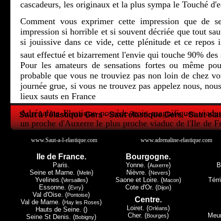
cascadeurs, les originaux et la plus sympa le Touché d'e
Comment vous exprimer cette impression que de se 
impression si horrible et si souvent décriée que tout sau
si jouissive dans ce vide, cette plénitude et ce repos i
saut effectué et bizarrement l'envie qui touche 90% des 
Pour les amateurs de sensations fortes ou même pour
probable que vous ne trouviez pas non loin de chez 
journée grue, si vous ne trouvez pas appelez nous, nous
lieux sauts en France
Adrénaline Elastique possède trois magnifiques viadu
Saut à l'élastique Gers - Saut élastique Gers - Saut ela
un proche d'Auxerre le plus proche viaduc de l'Ile de F
la Lorraine et le petit dernier en Champagne Ardenne.
www.Saut-a-l-elastique.com
www.adrenaline-elastique.com
Tous les trois ont leur spécificité, Druyes les Belles Fon
Ile de France.
Bourgogne.
de Paris, Exermont lui dans les Ardennes c'est la proxi
Paris.
Yonne. (
)
B
Auxerre
Luxembourg, mais c'est à Claudon et seulement à Cla
Seine et Marne. (
)
Nièvre. (
)
Melin
Nevers
Yvelines.(
)
Saone et Loire. (
)
Térri
Versailles
Macon
Must du Must le touché d'eau.
Essonne. (
)
Cote d'Or. (
)
Evry
Dijon
Val d'Oise. (
)
Pontoise
Centre.
Nous espérons vous avoir donné envie de regarder plu
Val de Marne. (
)
Hay les Roses
Loiret. (
)
Orléans
Hauts de Seine. ()
donc peut-être pour un avenir proche, vous avoir donner
Cher. (
)
Meur
Bourges
Seine St Denis. (
)
Bobigny