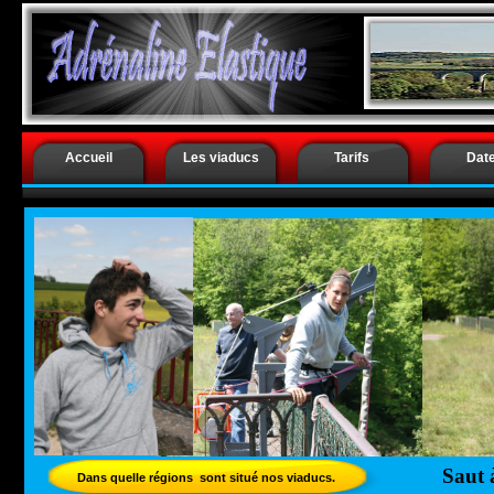
.
Saut à l’él
Accueil
Les viaducs
Tarifs
Dat
Saut à
Dans quelle régions sont situé nos viaducs.