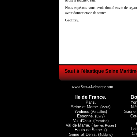
Must le touché d'eau.
Nous espérons vous avoir donné envie de regard
avoir donner envie de sauter.
Geoffrey.
Saut à l'élastique Seine Maritim
www.Saut-a-l-elastique.com
Ile de France.
Bo
Paris.
Yon
Seine et Marne. (
)
Niè
Melin
Yvelines.(
)
Saone e
Versailles
Essonne. (
)
Cote
Evry
Val d'Oise. (
)
Pontoise
Val de Marne. (
)
Hay les Roses
Loi
Hauts de Seine. ()
Che
Seine St Denis. (
)
Bobigny