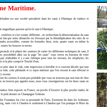
ine Maritime.
énaline est une société spécialisée dans les sauts à l'élastique de viaducs et
 magnifique passion qu'est le saut à l'élastique.
onfrères et s'est voulue différente , en recherchant la démocratisation du saut
qui fait que notre démarche est d'essayer par la démultiplication des sites de se
rmules accessibles, comme les formules deux, trois, quatre sauts ou même la
toutes les bourses et envies.
ectacle et le plaisir des sauteurs de varier les différentes techniques de saut, il
es possibilités allez sur la page "les sauts" vous verrez en fonction de votre
t pas réalisables il y a une rubrique pour tous les niveaux, les néophytes, les
naux et la plus sympa le Touché d'eau.
jeter dans le vide, cette impression si horrible et si souvent décriée que tout
ce vide, cette plénitude et ce repos intérieur que l'on ressent le saut effectué et
y revenir.
ur les curieux il serait peu probable que vous ne trouviez pas non loin de chez
 ne trouvez pas appelez nous, nous vous renseignerons sur les lieux sauts en
viaducs bien exposés en France, un proche d'Auxerre le plus proche viaduc de
 et le petit dernier en Champagne Ardenne.
elles Fontaines lui c'est sa proximité de Paris, Exermont lui dans les Ardennes
ourg, mais c'est à Claudon et seulement à Claudon que l'on pratique le Must du