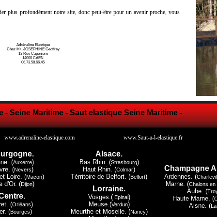
er plus profondément notre site, donc peut-être pour un avenir proche, vous
Adrénaline Elastique
Chez Mr. JOSEPHINE Geoffrey
13 Rue Caponière
14000 CAEN
06.73.58.66.45
e - Seine Maritime - Saut elastique Seine Maritime -
www.adrenaline-elastique.com
www.Saut-a-l-elastique.fr
urgogne.
Alsace.
ne. (
)
Bas Rhin. (
)
Auxerre
Strasbourg
Champagne A
vre. (
)
Haut Rhin. (
)
Nevers
Colmar
t Loire. (
)
Térritoire de Belfort. (
)
Ardennes. (
Macon
Belfort
Charlevi
 d'Or. (
)
Marne. (
Dijon
Chalons en
Lorraine.
Aube. (
Tro
Centre.
Vosges.(
)
Epinal
Haute Marne. (
ret. (
)
Meuse.(
)
Orléans
Verdun
Aisne. (
La
r. (
)
Meurthe et Moselle. (
)
Bourges
Nancy