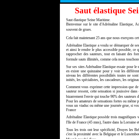
Saut élastique Se
Saut élastique Seine Maritime.
Bienvenue sur le site d'Adrénaline Elastique, Adr
souvent de grues.
Cela fait maintenant 25 ans que nous exerçons cette
Adrénaline Elastique a voulu se démarquer de ses c
et ainsi le rendre le plus accessible possible, ce 
rapprocher des sauteurs, tout en faisant des fo
formule sauts illimités, comme cela nous touchons 
Sur ses sites Adrénaline Elastique essaie pour le sp
en existe une quinzaine pour y voir les différent
niveau les différentes possibilités toutes ne son
initiés, les spécialistes, les cascadeurs, les origi
Comment vous exprimer cette impression que de se 
sauteur ressent, cette sensation si jouissive dans 
bizarrement l'envie qui touche 90% des sauteurs d'
Pour les amateurs de sensations fortes ou même po
vous un viaduc ou même une journée grue, si vous
France
Adrénaline Elastique possède trois magnifiques 
l'Ile de France (45 mns), l'autre dans la Lorraine
Tous les trois ont leur spécificité, Druyes les B
c'est la proximité avec la Belgique et le Luxemb