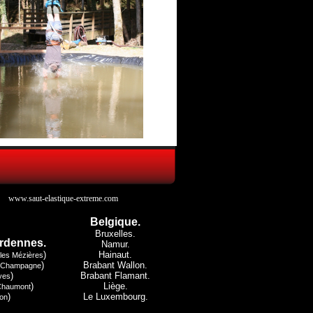
www.saut-elastique-extreme.com
Belgique.
Bruxelles.
rdennes.
Namur.
)
Hainaut.
lles Mézières
)
Brabant Wallon.
 Champagne
)
Brabant Flamant.
yes
)
Liège.
Chaumont
)
Le Luxembourg.
on