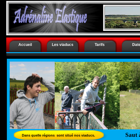
.
Saut à l’él
Accueil
Les viaducs
Tarifs
Dat
Saut 
Dans quelle régions sont situé nos viaducs.