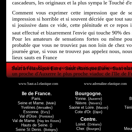
cascadeurs, les originaux et la plus sympa le Touché d'e
Comment vous exprimer cette impression que de se 
impression si horrible et si souvent décriée que tout sau
si jouissive dans ce vide, cette plénitude et ce repos i
saut effectué et bizarrement l'envie qui touche 90% des 
Pour les amateurs de sensations fortes ou même pour
probable que vous ne trouviez pas non loin de chez 
journée grue, si vous ne trouvez pas appelez nous, nous
lieux sauts en France
Adrénaline Elastique possède trois magnifiques viadu
Saut à l'élastique Eure - Saut élastique Eure - Saut ela
un proche d'Auxerre le plus proche viaduc de l'Ile de F
la Lorraine et le petit dernier en Champagne Ardenne.
www.Saut-a-l-elastique.com
www.adrenaline-elastique.com
Tous les trois ont leur spécificité, Druyes les Belles Fon
Ile de France.
Bourgogne.
de Paris, Exermont lui dans les Ardennes c'est la proxi
Paris.
Yonne. (
)
B
Auxerre
Luxembourg, mais c'est à Claudon et seulement à Cla
Seine et Marne. (
)
Nièvre. (
)
Melin
Nevers
Yvelines.(
)
Saone et Loire. (
)
Térri
Versailles
Macon
Must du Must le touché d'eau.
Essonne. (
)
Cote d'Or. (
)
Evry
Dijon
Val d'Oise. (
)
Pontoise
Centre.
Nous espérons vous avoir donné envie de regarder plu
Val de Marne. (
)
Hay les Roses
Loiret. (
)
Orléans
Hauts de Seine. ()
donc peut-être pour un avenir proche, vous avoir donner
Cher. (
)
Meur
Bourges
Seine St Denis. (
)
Bobigny