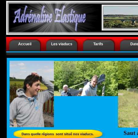
.
Saut à l’él
Accueil
Les viaducs
Tarifs
Dat
Saut 
Dans quelle régions sont situé nos viaducs.