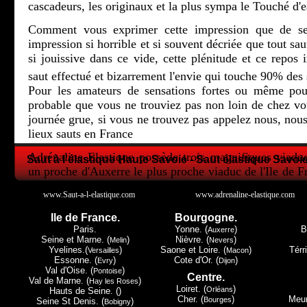
cascadeurs, les originaux et la plus sympa le Touché d'e
Comment vous exprimer cette impression que de se 
impression si horrible et si souvent décriée que tout sau
si jouissive dans ce vide, cette plénitude et ce repos i
saut effectué et bizarrement l'envie qui touche 90% des 
Pour les amateurs de sensations fortes ou même pour
probable que vous ne trouviez pas non loin de chez 
journée grue, si vous ne trouvez pas appelez nous, nous
lieux sauts en France
Adrénaline Elastique possède trois magnifiques viadu
Saut à l'élastique Haute Savoie - Saut élastique Savoie
un proche d'Auxerre le plus proche viaduc de l'Ile de F
la Lorraine et le petit dernier en Champagne Ardenne.
www.Saut-a-l-elastique.com
www.adrenaline-elastique.com
Tous les trois ont leur spécificité, Druyes les Belles Fon
Ile de France.
Bourgogne.
de Paris, Exermont lui dans les Ardennes c'est la proxi
Paris.
Yonne. (
)
B
Auxerre
Luxembourg, mais c'est à Claudon et seulement à Cla
Seine et Marne. (
)
Nièvre. (
)
Melin
Nevers
Yvelines.(
)
Saone et Loire. (
)
Térri
Versailles
Macon
Must du Must le touché d'eau.
Essonne. (
)
Cote d'Or. (
)
Evry
Dijon
Val d'Oise. (
)
Pontoise
Centre.
Nous espérons vous avoir donné envie de regarder plu
Val de Marne. (
)
Hay les Roses
Loiret. (
)
Orléans
Hauts de Seine. ()
donc peut-être pour un avenir proche, vous avoir donner
Cher. (
)
Meur
Bourges
Seine St Denis. (
)
Bobigny