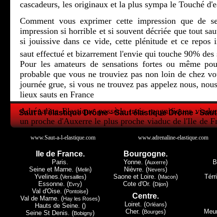
cascadeurs, les originaux et la plus sympa le Touché d'e
Comment vous exprimer cette impression que de se 
impression si horrible et si souvent décriée que tout sau
si jouissive dans ce vide, cette plénitude et ce repos i
saut effectué et bizarrement l'envie qui touche 90% des 
Pour les amateurs de sensations fortes ou même pour
probable que vous ne trouviez pas non loin de chez 
journée grue, si vous ne trouvez pas appelez nous, nous
lieux sauts en France
Adrénaline Elastique possède trois magnifiques viadu
Saut à l'élastique Drôme - Saut élastique Drôme - Saut
un proche d'Auxerre le plus proche viaduc de l'Ile de F
la Lorraine et le petit dernier en Champagne Ardenne.
www.Saut-a-l-elastique.com
www.adrenaline-elastique.com
Tous les trois ont leur spécificité, Druyes les Belles Fon
Ile de France.
Bourgogne.
de Paris, Exermont lui dans les Ardennes c'est la proxi
Paris.
Yonne. (
)
B
Auxerre
Luxembourg, mais c'est à Claudon et seulement à Cla
Seine et Marne. (
)
Nièvre. (
)
Melin
Nevers
Yvelines.(
)
Saone et Loire. (
)
Térri
Versailles
Macon
Must du Must le touché d'eau.
Essonne. (
)
Cote d'Or. (
)
Evry
Dijon
Val d'Oise. (
)
Pontoise
Centre.
Nous espérons vous avoir donné envie de regarder plu
Val de Marne. (
)
Hay les Roses
Loiret. (
)
Orléans
Hauts de Seine. ()
donc peut-être pour un avenir proche, vous avoir donner
Cher. (
)
Meur
Bourges
Seine St Denis. (
)
Bobigny