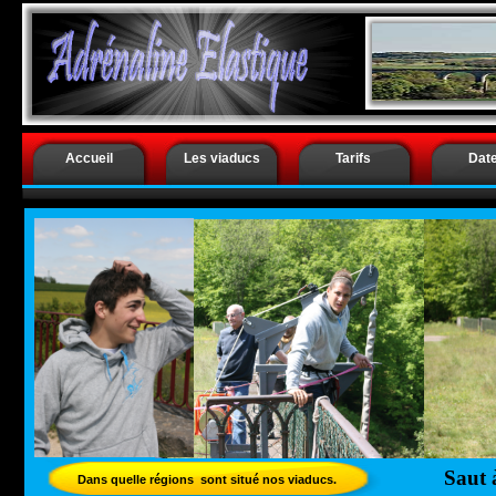
.
Saut à l’él
Accueil
Les viaducs
Tarifs
Dat
Saut 
Dans quelle régions sont situé nos viaducs.