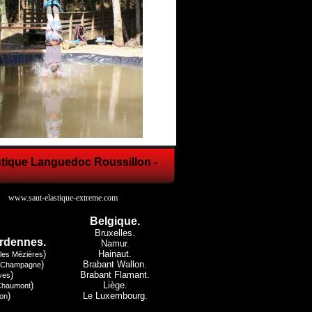
astique Languedoc Roussillon -
www.saut-elastique-extreme.com
Belgique.
Bruxelles.
rdennes.
Namur.
)
Hainaut.
lles Mézières
)
Brabant Wallon.
 Champagne
)
Brabant Flamant.
yes
)
Liège.
Chaumont
)
Le Luxembourg.
on