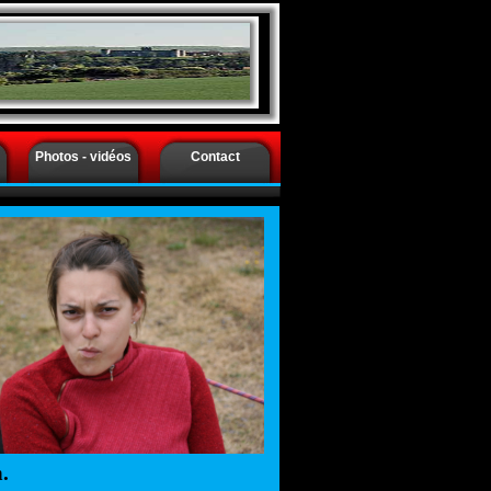
tique Languedoc Roussillon -
tique Languedoc Roussillon -
Photos - vidéos
Contact
.