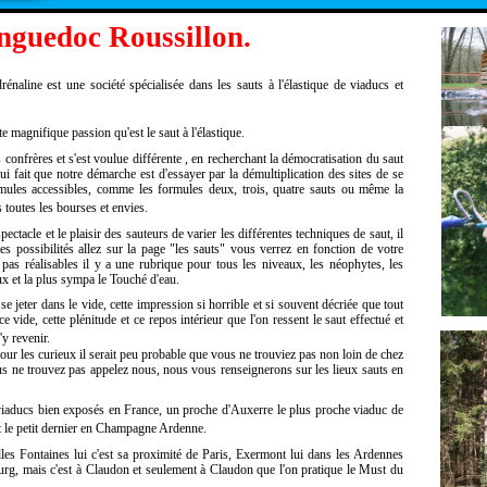
nguedoc Roussillon.
énaline est une société spécialisée dans les sauts à l'élastique de viaducs et
 magnifique passion qu'est le saut à l'élastique.
onfrères et s'est voulue différente , en recherchant la démocratisation du saut
qui fait que notre démarche est d'essayer par la démultiplication des sites de se
rmules accessibles, comme les formules deux, trois, quatre sauts ou même la
toutes les bourses et envies.
ectacle et le plaisir des sauteurs de varier les différentes techniques de saut, il
es possibilités allez sur la page "les sauts" vous verrez en fonction de votre
t pas réalisables il y a une rubrique pour tous les niveaux, les néophytes, les
naux et la plus sympa le Touché d'eau.
jeter dans le vide, cette impression si horrible et si souvent décriée que tout
ce vide, cette plénitude et ce repos intérieur que l'on ressent le saut effectué et
y revenir.
ur les curieux il serait peu probable que vous ne trouviez pas non loin de chez
 ne trouvez pas appelez nous, nous vous renseignerons sur les lieux sauts en
viaducs bien exposés en France, un proche d'Auxerre le plus proche viaduc de
 et le petit dernier en Champagne Ardenne.
elles Fontaines lui c'est sa proximité de Paris, Exermont lui dans les Ardennes
ourg, mais c'est à Claudon et seulement à Claudon que l'on pratique le Must du