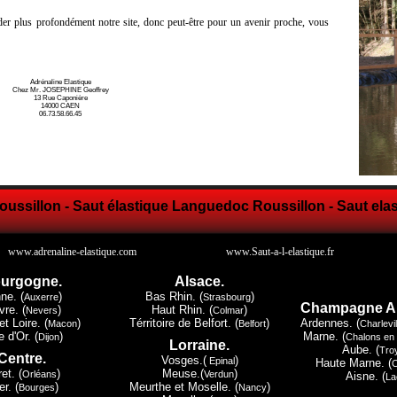
er plus profondément notre site, donc peut-être pour un avenir proche, vous
Adrénaline Elastique
Chez Mr. JOSEPHINE Geoffrey
13 Rue Caponière
14000 CAEN
06.73.58.66.45
oussillon - Saut élastique Languedoc Roussillon - Saut el
www.adrenaline-elastique.com
www.Saut-a-l-elastique.fr
urgogne.
Alsace.
ne. (
)
Bas Rhin. (
)
Auxerre
Strasbourg
Champagne A
vre. (
)
Haut Rhin. (
)
Nevers
Colmar
t Loire. (
)
Térritoire de Belfort. (
)
Ardennes. (
Macon
Belfort
Charlevi
 d'Or. (
)
Marne. (
Dijon
Chalons en
Lorraine.
Aube. (
Tro
Centre.
Vosges.(
)
Epinal
Haute Marne. (
ret. (
)
Meuse.(
)
Orléans
Verdun
Aisne. (
La
r. (
)
Meurthe et Moselle. (
)
Bourges
Nancy