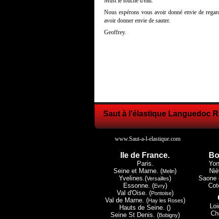
Must le touché d'eau.
Nous espérons vous avoir donné envie de regard
avoir donner envie de sauter.
Geoffrey.
Saut à l'élastique Languedoc R
www.Saut-a-l-elastique.com
Ile de France.
Bo
Paris.
Yon
Seine et Marne. (
)
Niè
Melin
Yvelines.(
)
Saone e
Versailles
Essonne. (
)
Cote
Evry
Val d'Oise. (
)
Pontoise
Val de Marne. (
)
Hay les Roses
Loi
Hauts de Seine. ()
Che
Seine St Denis. (
)
Bobigny