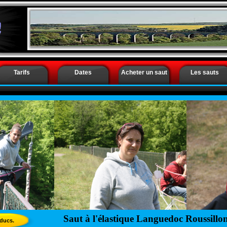
Saut à l’élastique Languedoc Roussillon - Saut élas
Saut a l elastique Languedoc Roussillon - Saut elas
Tarifs
Dates
Acheter un saut
Les sauts
Saut à l'élastique Languedoc Roussillon
aducs.